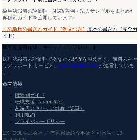
採用決裁者の評価軸・NG改善例・記入サンプルをまとめた
職種別ガイドを公開しています。
この職種の書き方ガイド（例文つき）
基本の書き方（完全ガ
イド）
職務経歴書作成・キャリアアップレポート
採用決裁者の評価軸であなたの経歴を整え直す、無料のキャ
リアサポート サービス。
EXTOOL株式会社
が運営していま
す。
基本情報
職種別ガイド
転職支援 CareerPivot
AI時代のキャリア戦略（記事）
利用規約
プライバシーポリシー
EXTOOL株式会社 ／ 有料職業紹介事業 許可番号：13-
ユ-319378